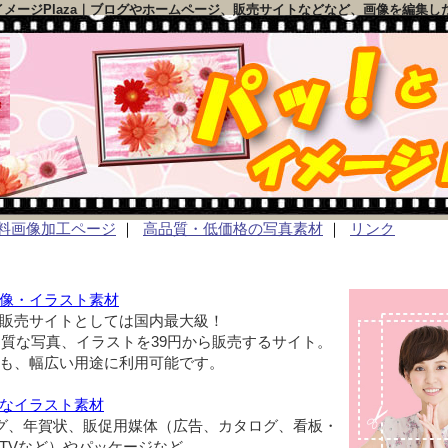
イメージPlaza｜ブログやホームページ、販売サイトなどなど、画像を編集し
料画像加工ページ
｜
高品質・低価格の写真素材
｜
リンク
像・イラスト素材
販売サイトとしては国内最大級！
高品質な写真、イラストを39円から販売するサイト。
も、幅広い用途に利用可能です。
なイラスト素材
ログ、年賀状、販促用媒体（広告、カタログ、看板・
TVなど）やパッケージなど。