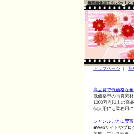
無料画像加工の パッ！と
トップページ
｜
無
高品質で低価格な画
低価格型の写真素材
1000万点以上の
個人用にも業務用に
ジャンルごとに豊富
■Webサイトやブ
装飾、プレス記事、