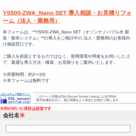
YS500-ZWA_Nano SET 導入相談・お見積りフォ
ーム（法人・業務用）
本フォームは、**YS500-ZWA_Nano SET（オゾンナノバブル水 製
造・散布システム）**の導入をご検討中の 法人・業務用のお客様向
け相談窓口です。
ご購入を前提とするものではなく、使用環境や用途をお伺いした上
で、最適な導入方法・構成・お見積りをご案内いたします。
※所要時間：約2〜3分
※本フォームは無料です
このページ以降はSSL(Secure Socket Layer)による256bit
暗号化通信を行い、個人情報をより安全にお預かり致します。
※印
の付いた項目は必須です
会社名
※